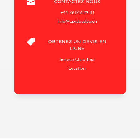

CONTACTEZ-NOUS
+41 79 846 29 84
info@taxidoudou.ch

OBTENEZ UN DEVIS EN
LIGNE
Service Chauffeur
Location