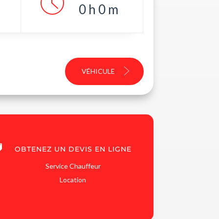
0
h
0
m
VÉHICULE

OBTENEZ UN DEVIS EN LIGNE
Service Chauffeur
Location