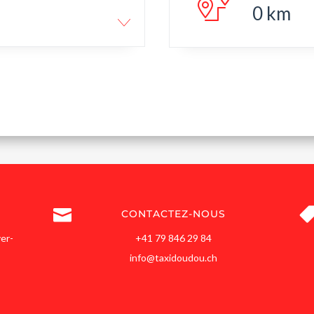
0
km

CONTACTEZ-NOUS
er-
+41 79 846 29 84
info@taxidoudou.ch