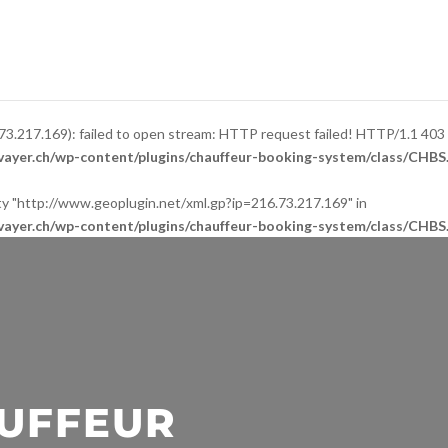
73.217.169): failed to open stream: HTTP request failed! HTTP/1.1 403
ayer.ch/wp-content/plugins/chauffeur-booking-system/class/CHBS
ntity "http://www.geoplugin.net/xml.gp?ip=216.73.217.169" in
ayer.ch/wp-content/plugins/chauffeur-booking-system/class/CHBS
AUFFEUR