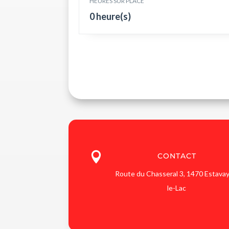
HEURES SUR PLACE
0 heure(s)

CONTACT
Route du Chasseral 3, 1470 Estavay
le-Lac