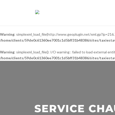
Warning
: simplexml_load_file(http://www.geoplugin.net/xml.gp?ip=216.
/home/clients/59de0c61360ee7001c1d5bff31b48386/sites/taxiestav
Warning
: simplexml_load_file(): I/O warning : failed to load external e
/home/clients/59de0c61360ee7001c1d5bff31b48386/sites/taxiestav
SERVICE CH