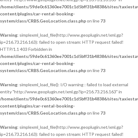
/home/clients/59de0c61360ee7001c1d5bff31b48386/sites/taxiesta
content/plugins/car-rental-booking-
system/class/CRBS.GeoLocation.class.php
on line
73
Warning
: simplexml_load_file(http://www.geoplugin.net/xml.gp?
ip=216.73.216.163): failed to open stream: HTTP request failed!
HTTP/1.1 403 Forbidden in
/home/clients/59de0c61360ee7001c1d5bff31b48386/sites/taxiesta
content/plugins/car-rental-booking-
system/class/CRBS.GeoLocation.class.php
on line
73
Warning
: simplexml_load_file(): I/O warning : failed to load external
entity "http://www.geoplugin.net/xml.gp?ip=216.73.216.163" in
/home/clients/59de0c61360ee7001c1d5bff31b48386/sites/taxiesta
content/plugins/car-rental-booking-
system/class/CRBS.GeoLocation.class.php
on line
73
Warning
: simplexml_load_file(http://www.geoplugin.net/xml.gp?
ip=216.73.216.163): failed to open stream: HTTP request failed!