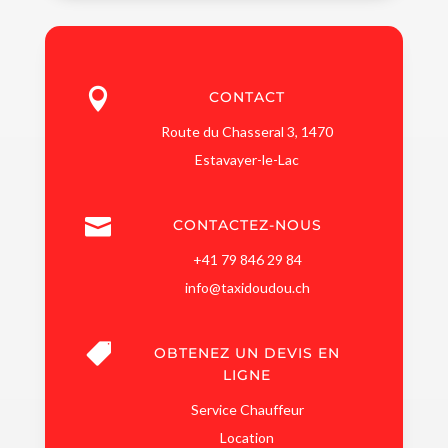

CONTACT
Route du Chasseral 3, 1470
Estavayer-le-Lac

CONTACTEZ-NOUS
+41 79 846 29 84
info@taxidoudou.ch

OBTENEZ UN DEVIS EN
LIGNE
Service Chauffeur
Location