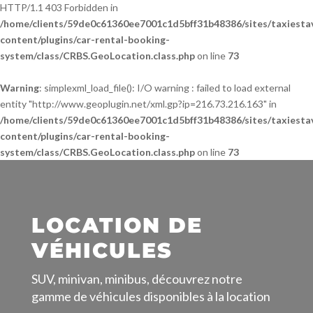
HTTP/1.1 403 Forbidden in
/home/clients/59de0c61360ee7001c1d5bff31b48386/sites/taxiesta
content/plugins/car-rental-booking-
system/class/CRBS.GeoLocation.class.php
on line
73
Warning
: simplexml_load_file(): I/O warning : failed to load external
entity "http://www.geoplugin.net/xml.gp?ip=216.73.216.163" in
/home/clients/59de0c61360ee7001c1d5bff31b48386/sites/taxiesta
content/plugins/car-rental-booking-
system/class/CRBS.GeoLocation.class.php
on line
73
LOCATION DE
VÉHICULES
SUV, minivan, minibus, découvrez notre
gamme de véhicules disponibles à la location