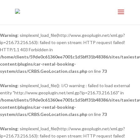
Warning
: simplexml_load_file(http://www.geoplugin.net/xml.gp?
ip=216.73.216.163): failed to open stream: HTTP request failed!
HTTP/1.1 403 Forbidden in
/home/clients/59de0c61360ee7001c1d5bff31b48386/sites/taxiesta
content/plugins/car-rental-booking-
system/class/CRBS.GeoLocation.class.php
on line
73
Warning
: simplexml_load_file(): I/O warning : failed to load external
entity "http://www.geoplugin.net/xml.gp?ip=216.73.216.163" in
/home/clients/59de0c61360ee7001c1d5bff31b48386/sites/taxiesta
content/plugins/car-rental-booking-
system/class/CRBS.GeoLocation.class.php
on line
73
Warning
: simplexml_load_file(http://www.geoplugin.net/xml.gp?
ip=216.73.216.163): failed to open stream: HTTP request failed!